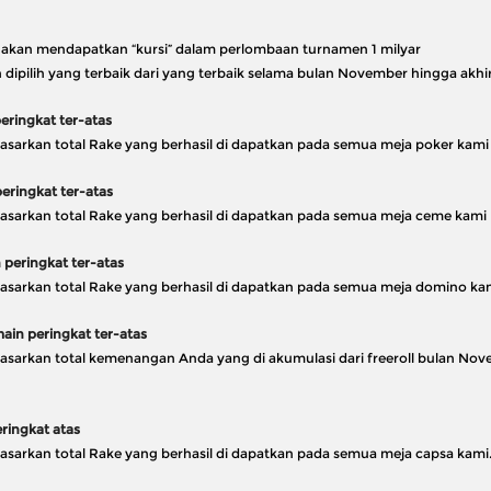
 ​akan ​mendapatkan ​“kursi” ​dalam ​perlombaan ​turnamen ​1 ​milyar
 dipilih yang terbaik dari yang terbaik selama bulan November hingga akhi
peringkat ​ter-atas
rdasarkan ​total ​Rake ​yang ​berhasil ​di ​dapatkan ​pada ​semua ​meja ​poker ​kami
peringkat ​ter-atas
rdasarkan ​total ​Rake ​yang ​berhasil ​di ​dapatkan ​pada ​semua ​meja ​ceme ​kami
 ​peringkat ​ter-atas
rdasarkan ​total ​Rake ​yang ​berhasil ​di ​dapatkan ​pada ​semua ​meja ​domino ​ka
ain ​peringkat ​ter-atas
rdasarkan total kemenangan Anda yang di akumulasi dari freeroll bulan
Novem
eringkat ​atas
rdasarkan ​total ​Rake ​yang ​berhasil ​di ​dapatkan ​pada ​semua ​meja ​capsa ​kami