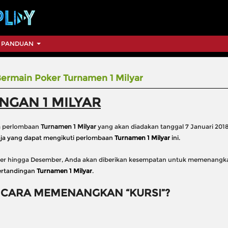
PANDUAN
ermain Poker Turnamen 1 Milyar
GAN ​1 ​MILYAR
 ​perlombaan ​
Turnamen ​1 ​Milyar
​yang ​akan ​diadakan ​tanggal ​7 ​Januari ​2018 
ja ​yang ​dapat ​mengikuti ​perlombaan ​
Turnamen ​1 ​Milyar
​ini.
er hingga Desember, Anda akan diberikan kesempatan untuk memenangk
pertandingan ​
Turnamen ​1 ​Milyar
.
​CARA ​MEMENANGKAN ​“KURSI”?