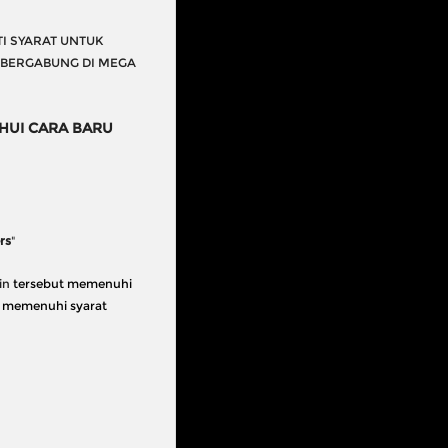
I SYARAT UNTUK
K BERGABUNG DI MEGA
I CARA BARU​ ​
rs
"
ain
tersebut memenuhi
 ​memenuhi ​syarat ​