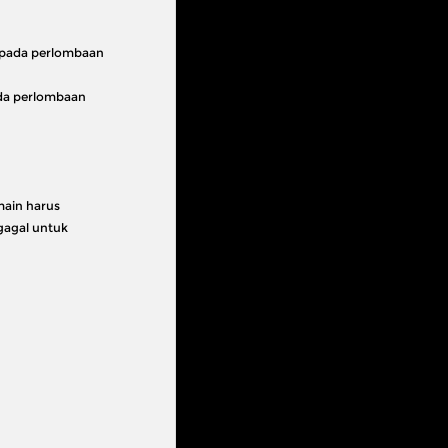
 ​pada ​perlombaan ​
a ​perlombaan ​
ain ​harus ​
gagal untuk