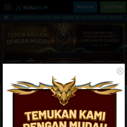
Beranda
MASUK
DAFTAR
: PENGUMUMAN UNTUK LINK RESMI SITUS NUSAPLAY HANYA NUSAPLAY
Sports
BARU
PROMO
NUSAPLAY : Server Pe
Live Casino
BARU
IDNPoker
BARU
Slots
PROMO
IDNLIVE
BARU
Stream N Spin
MAINKAN
DAFTAR
Arcade
PROMO
Table Games
Lottery
BARU
PROMO
IDNRaffle
Sports
IDNLIVE