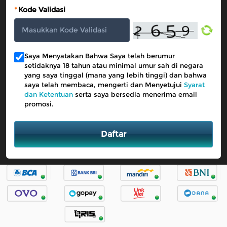
*
Kode Validasi
Saya Menyatakan Bahwa Saya telah berumur
setidaknya 18 tahun atau minimal umur sah di negara
yang saya tinggal (mana yang lebih tinggi) dan bahwa
saya telah membaca, mengerti dan Menyetujui
Syarat
dan Ketentuan
serta saya bersedia menerima email
promosi.
Daftar