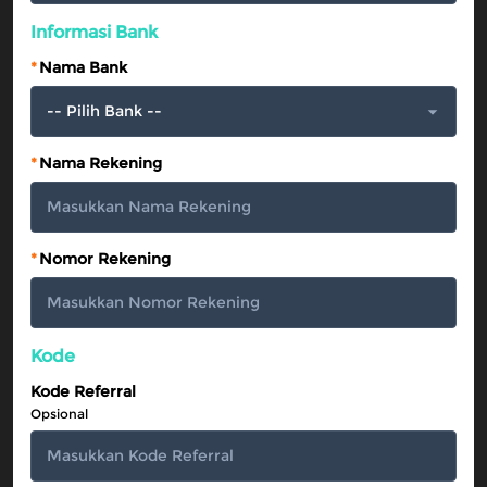
Informasi Bank
*
Nama Bank
*
Nama Rekening
*
Nomor Rekening
Kode
Kode Referral
Opsional