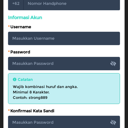
+62
Referral
Informasi Akun
Promosi
*
Username
Hubungi Kami
Live Chat
*
Password
Pengaduan Customer
Pilih Bahasa:
Catatan
Wajib kombinasi huruf dan angka.
Minimal 8 Karakter.
MASUK
DAFTAR
Contoh: strong889
*
Konfirmasi Kata Sandi
&copy; NUSAPLAY : Server Permainan Online
Terupdate Penghasil Cuan Tanpa Henti 2025.
Hak Cipta Dilindungi.