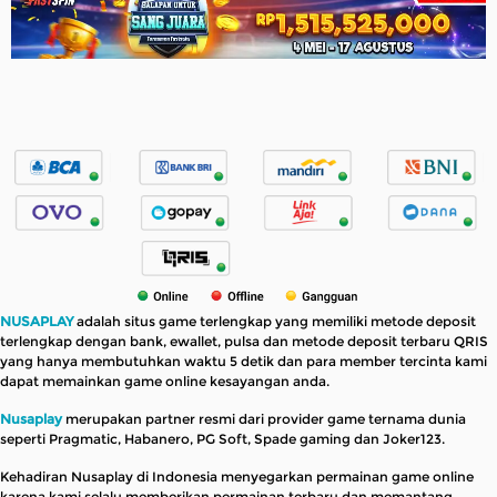
NUSAPLAY
adalah situs game terlengkap yang memiliki metode deposit
terlengkap dengan bank, ewallet, pulsa dan metode deposit terbaru QRIS
yang hanya membutuhkan waktu 5 detik dan para member tercinta kami
dapat memainkan game online kesayangan anda.
Nusaplay
merupakan partner resmi dari provider game ternama dunia
seperti Pragmatic, Habanero, PG Soft, Spade gaming dan Joker123.
Kehadiran Nusaplay di Indonesia menyegarkan permainan game online
karena kami selalu memberikan permainan terbaru dan memantang.