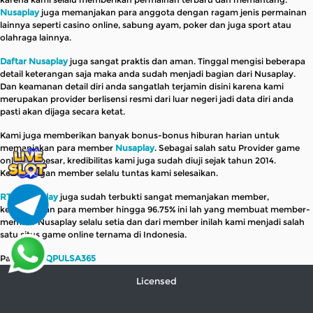
Nusaplay
juga memanjakan para anggota dengan ragam jenis permainan
lainnya seperti casino online, sabung ayam, poker dan juga sport atau
olahraga lainnya.
Daftar Nusaplay
juga sangat praktis dan aman. Tinggal mengisi beberapa
detail keterangan saja maka anda sudah menjadi bagian dari Nusaplay.
Dan keamanan detail diri anda sangatlah terjamin disini karena kami
merupakan provider berlisensi resmi dari luar negeri jadi data diri anda
pasti akan dijaga secara ketat.
Kami juga memberikan banyak bonus-bonus hiburan harian untuk
memanjakan para member
Nusaplay
. Sebagai salah satu Provider game
online terbesar, kredibilitas kami juga sudah diuji sejak tahun 2014.
Kemenangan member selalu tuntas kami selesaikan.
RTP Nusaplay
juga sudah terbukti sangat memanjakan member,
kemenangan para member hingga 96.75% ini lah yang membuat member-
member Nusaplay selalu setia dan dari member inilah kami menjadi salah
satu situs game online ternama di Indonesia.
Partner :
QQPULSA365
Licensed