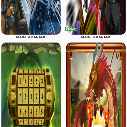
MAIN SEKARANG
MAIN SEKARANG