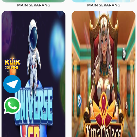
MAIN SEKARANG
MAIN SEKARANG