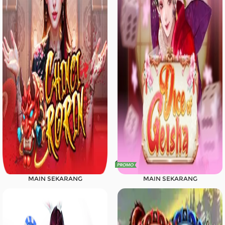
Referral
Promosi
Hubungi Kami
Live Chat
Pengaduan Customer
Pilih Bahasa:
MASUK
DAFTAR
MAIN SEKARANG
MAIN SEKARANG
&copy; NUSAPLAY : Server Permainan Online
Terupdate Penghasil Cuan Tanpa Henti 2025.
Hak Cipta Dilindungi.